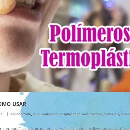
COMO USAR
,
,
,
,
,
,
ial
aprendizado
cola
confecção
cosplay
faça você mesmo
materiais
saku
termoplástico, é um material versátil utilizado em diversas aplicações, 