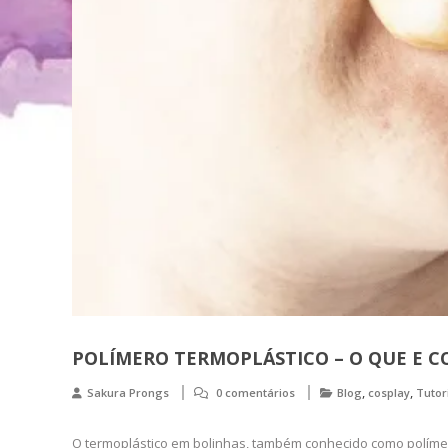
POLÍMERO TERMOPLÁSTICO – O QUE E 
,
,
Sakura Prongs
0 comentários
Blog
cosplay
Tutor
O termoplástico em bolinhas, também conhecido como polímero 