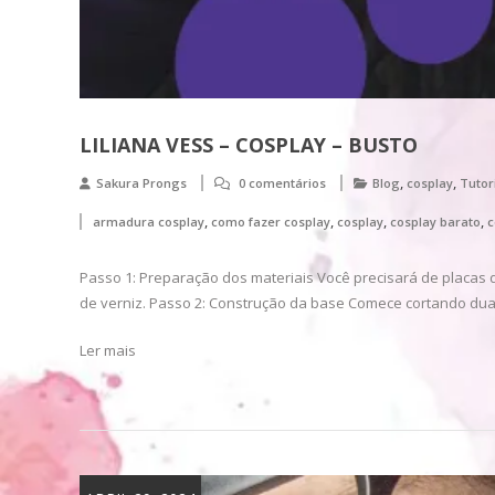
LILIANA VESS – COSPLAY – BUSTO
,
,
Sakura Prongs
0 comentários
Blog
cosplay
Tutor
,
,
,
,
armadura cosplay
como fazer cosplay
cosplay
cosplay barato
c
Passo 1: Preparação dos materiais Você precisará de placas de 
de verniz. Passo 2: Construção da base Comece cortando du
Ler mais