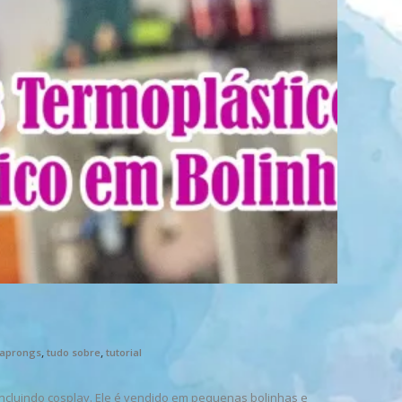
,
,
raprongs
tudo sobre
tutorial
incluindo cosplay. Ele é vendido em pequenas bolinhas e