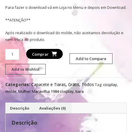
Para fazer o download vá em Loja no Menu e depois em Download.
**ATENÇÃO**
Após realizado o download do molde, não aceitamos devolução e
nem troca do produto.
Molde
Comprar
-
Add to Compare
Tiara
Add to Wishlist
Mulher
Maravilha
Categorias:
Capacete e Tiaras
,
Grátis
,
Todos
Tag:
cosplay
,
1984
molde
,
Mulher Maravilha 1984 cosplay
,
tiara
quantidade
Descrição
Avaliações (0)
Descrição