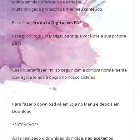
Molde simples oferecido de cortesia
muito obrigada por acompanhar meu conteúdo
Esse é um
Produto Digital em PDF
Esse produto é um
MOLDE
para que você crie a sua própria
peça !
.
Caso queria fazer PIX, só seguir com a compra normalmente
que agora temos a opção no nosso sistema!
.
Para fazer o download vá em Loja no Menu e depois em
Download.
**ATENÇÃO**
Após realizado o download do molde, não aceitamos