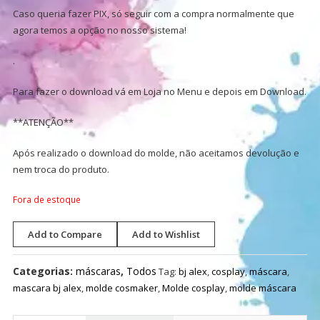
Caso queria fazer PIX, só seguir com a compra normalmente que
agora temos a opção no nosso sistema!
.
Para fazer o download vá em Loja no Menu e depois em Download.
**ATENÇÃO**
Após realizado o download do molde, não aceitamos devolução e
nem troca do produto.
Fora de estoque
Add to Compare
Add to Wishlist
Categorias:
máscaras
,
Todos
Tag:
bj alex
,
cosplay
,
máscara
,
mascara bj alex
,
molde cosmaker
,
Molde cosplay
,
molde máscara