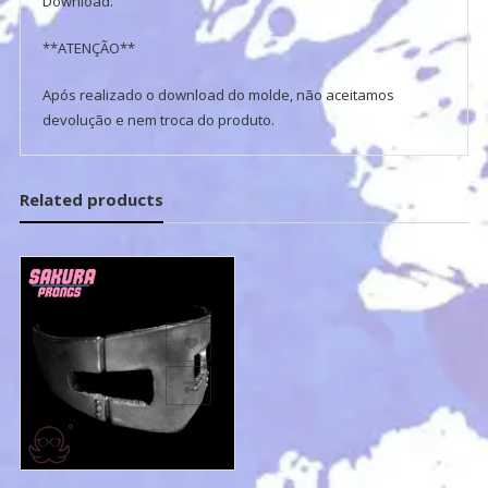
Download.
**ATENÇÃO**
Após realizado o download do molde, não aceitamos
devolução e nem troca do produto.
Related products
Add to Wishlist
A
Add to Compare
Ad