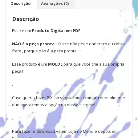
Descrição
Avaliações (0)
Descrição
Esse é um
Produto Digital em PDF
NÃO é a peça pronta
!! O site não pede endereço ou cobra
frete , porque não é a peça pronta !!!!
Esse produto é um
MOLDE
para que você crie a sua própria
peça !
.
Caso queria fazer PIX, só seguir com a compra normalmente
que agora temos a opção no nosso sistema!
.
Para fazer o download vá em Loja no Menu e depois em