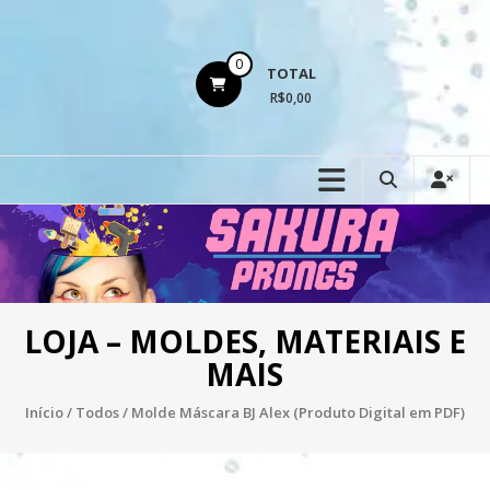
Ir
para
o
0
TOTAL
conteúdo
R$0,00
LOJA – MOLDES, MATERIAIS E
MAIS
Início
/
Todos
/ Molde Máscara BJ Alex (Produto Digital em PDF)