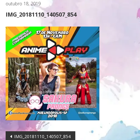
outubro 18, 2019
IMG_20181110_140507_854
Navegação
IMG_20181110_140507_854