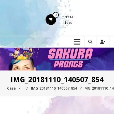
Ir
para
o
0
TOTAL
conteúdo
R$0,00
IMG_20181110_140507_854
Casa
⁄
⁄
IMG_20181110_140507_854
⁄
IMG_20181110_14