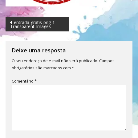
Navegação
entrada-gratis-png-1-
Transparent-Images
de
Post
Deixe uma resposta
O seu endereço de e-mail não será publicado.
Campos
obrigatórios são marcados com
*
Comentário
*