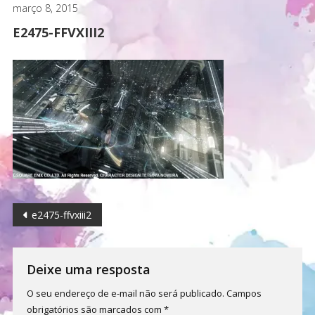
março 8, 2015
E2475-FFVXIII2
Navegação
e2475-ffvxiii2
de
Post
Deixe uma resposta
O seu endereço de e-mail não será publicado.
Campos
obrigatórios são marcados com
*