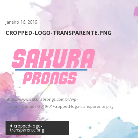
janeiro 16, 2019
CROPPED-LOGO-TRANSPARENTE.PNG
https://www.sakuraprongs.com.br/wp-
content/uploads/2019/01/cropped-logo-transparente.png
Navegação
cropped-logo-
transparente.png