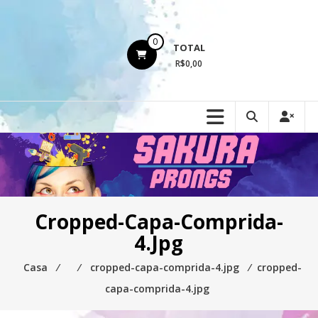
Ir
para
o
0
TOTAL
conteúdo
R$0,00
Cropped-Capa-Comprida-
4.jpg
Casa
⁄
⁄
cropped-capa-comprida-4.jpg
⁄
cropped-
capa-comprida-4.jpg