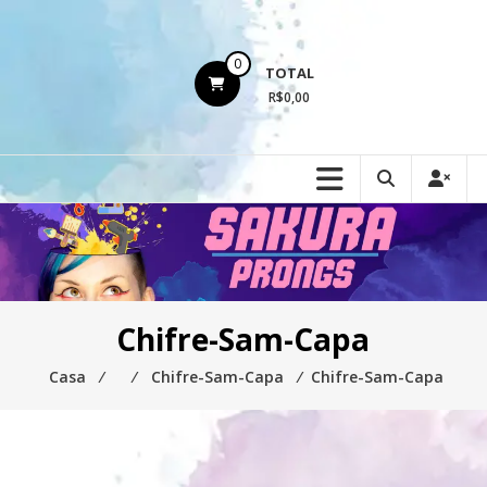
Ir
para
o
0
TOTAL
conteúdo
R$0,00
Chifre-Sam-Capa
Casa
⁄
⁄
Chifre-Sam-Capa
⁄
Chifre-Sam-Capa