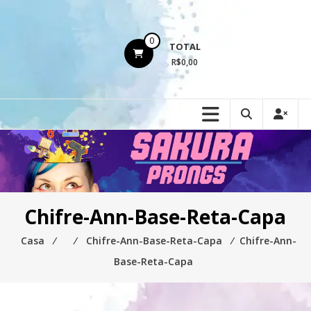
Ir
para
o
0
TOTAL
conteúdo
R$0,00
Chifre-Ann-Base-Reta-Capa
Casa
⁄
⁄
Chifre-Ann-Base-Reta-Capa
⁄
Chifre-Ann-
Base-Reta-Capa