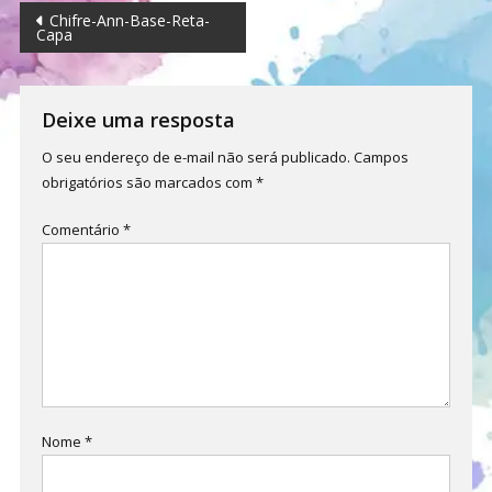
Navegação
Chifre-Ann-Base-Reta-
Capa
de
Post
Deixe uma resposta
O seu endereço de e-mail não será publicado.
Campos
obrigatórios são marcados com
*
Comentário
*
Nome
*