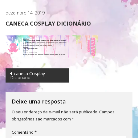
dezembro 14, 2019
CANECA COSPLAY DICIONÁRIO
Navegação
caneca Cosplay
Dicionário
de
Post
Deixe uma resposta
O seu endereço de e-mail não será publicado.
Campos
obrigatórios são marcados com
*
Comentário
*