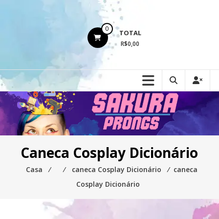
Ir
para
o
0
TOTAL
conteúdo
R$0,00
Caneca Cosplay Dicionário
Casa
⁄
⁄
caneca Cosplay Dicionário
⁄
caneca
Cosplay Dicionário