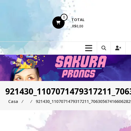
Ir
para
o
0
TOTAL
conteúdo
R$0,00
921430_1107071479317211_706
Casa
⁄
⁄
921430_1107071479317211_70630567416606282