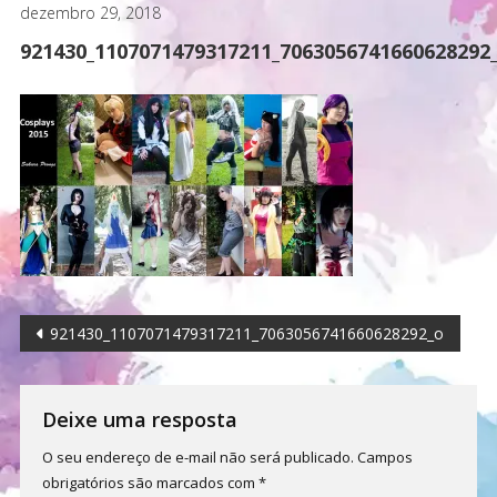
dezembro 29, 2018
921430_1107071479317211_7063056741660628292
Navegação
921430_1107071479317211_7063056741660628292_o
de
Post
Deixe uma resposta
O seu endereço de e-mail não será publicado.
Campos
obrigatórios são marcados com
*