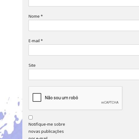
Nome
*
E-mail
*
Site
Notifique-me sobre
novas publicações
por e-mail.