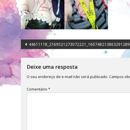
Navegação
44611118_2169521273072221_160748213863291289
de
Post
Deixe uma resposta
O seu endereço de e-mail não será publicado.
Campos obr
Comentário
*