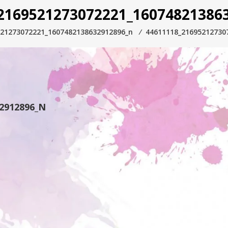
2169521273072221_16074821386
521273072221_1607482138632912896_n
⁄
44611118_21695212730
32912896_N