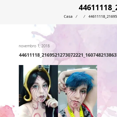
44611118_
Casa
⁄
⁄
44611118_2169
novembro 1, 2018
44611118_2169521273072221_16074821386