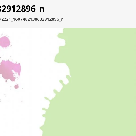
32912896_n
72221_1607482138632912896_n