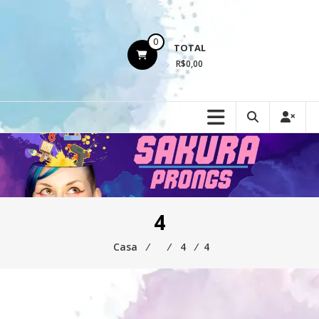
Ir
para
o
0
TOTAL
conteúdo
R$0,00
4
Casa
⁄
⁄
4
⁄
4