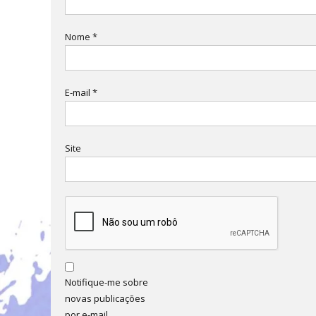
Nome
*
E-mail
*
Site
Notifique-me sobre
novas publicações
por e-mail.