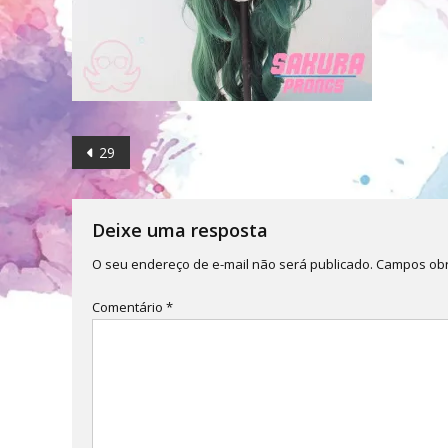
Navegação
29
de
Post
Deixe uma resposta
O seu endereço de e-mail não será publicado.
Campos obr
Comentário
*