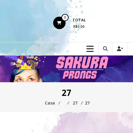
Ir
para
o
0
TOTAL
conteúdo
R$0,00
27
Casa
⁄
⁄
27
⁄
27