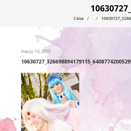
10630727
Casa
⁄
⁄
10630727_326
março 10, 2015
10630727_326698894179115_6408774200529