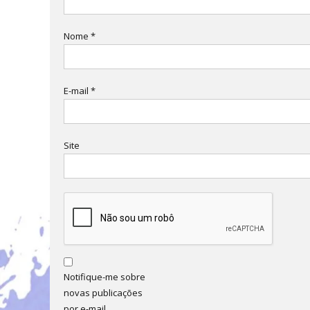
Nome
*
E-mail
*
Site
Notifique-me sobre
novas publicações
por e-mail.