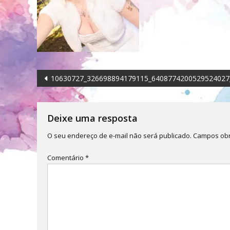
Navegação
10630727_326698894179115_6408774200529524027
de
Post
Deixe uma resposta
O seu endereço de e-mail não será publicado.
Campos obr
Comentário
*