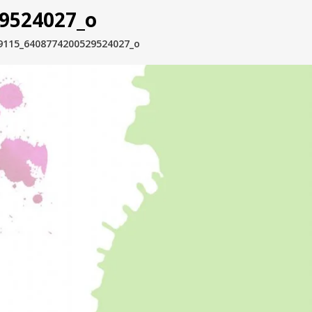
9524027_o
9115_6408774200529524027_o