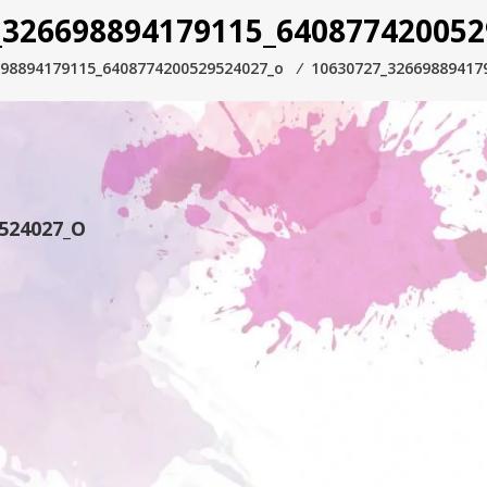
_326698894179115_640877420052
698894179115_6408774200529524027_o
⁄
10630727_32669889417
524027_O