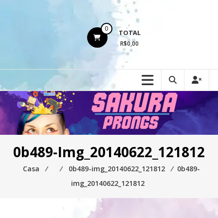
Ir
para
o
0
TOTAL
conteúdo
R$0,00
0b489-Img_20140622_121812
Casa
⁄
⁄
0b489-img_20140622_121812
⁄
0b489-
img_20140622_121812