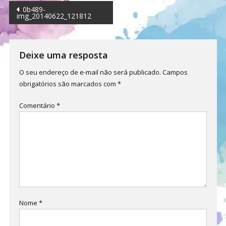
Navegação
0b489-
img_20140622_121812
de
Post
Deixe uma resposta
O seu endereço de e-mail não será publicado.
Campos
obrigatórios são marcados com
*
Comentário
*
Nome
*