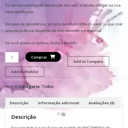
Só será possível pedir devolução em caso a labubu chegar na sua
casa danificada.
Em caso de desistência, só será devolvido 50% do valor. Já que criar
uma peça dessa depende de investimento em material.
Se você aceita os termos, feche o pedido !
Encomenda
Comprar
Labubu
Add to Compare
Personalizado
Add to Wishlist
quantidade
Categoria:
Todos
SKU:
10
Descrição
Informação adicional
Avaliações (0)
Descrição
Esse produto é para fazer um pedido de ENCOMENDA de